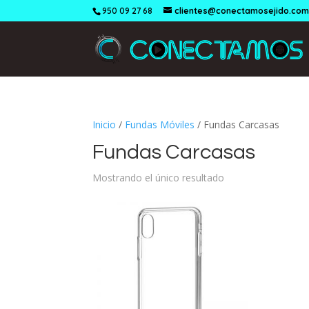
950 09 27 68
clientes@conectamosejido.co
Inicio
/
Fundas Móviles
/ Fundas Carcasas
Fundas Carcasas
Mostrando el único resultado